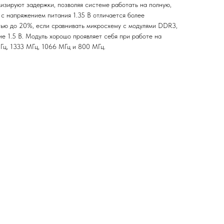
зируют задержки, позволяя системе работать на полную,
с напряжением питания 1.35 В отличается более
ью до 20%, если сравнивать микросхему с модулями DDR3,
е 1.5 В. Модуль хорошо проявляет себя при работе на
Гц, 1333 МГц, 1066 МГц и 800 МГц.