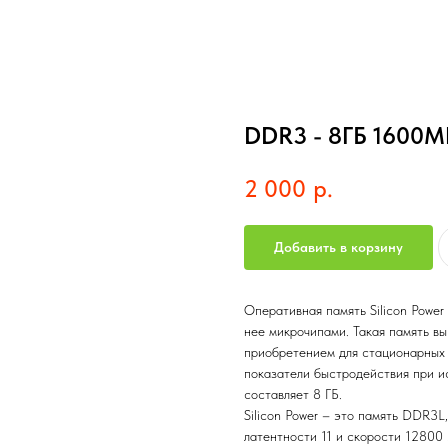
DDR3 - 8ГБ 1600МГ
2 000
р.
Добавить в корзину
Оперативная память Silicon Power
нее микрочипами. Такая память в
приобретением для стационарных 
показатели быстродействия при и
составляет 8 ГБ.
Silicon Power – это память DDR3L
латентности 11 и скорости 12800