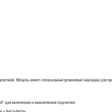
дсветкой. Модель имеет специальные резиновые накладки для п
d" для включения и выключения подсветки
N + PgUp/PgDn