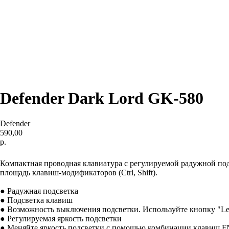
Defender Dark Lord GK-580
Defender
590,00
р.
Добавить в корзину
Компактная проводная клавиатура с регулируемой радужной по
площадь клавиш-модификаторов (Ctrl, Shift).
● Радужная подсветка
● Подсветка клавиш
● Возможность выключения подсветки. Используйте кнопку "Le
● Регулируемая яркость подсветки
● Меняйте яркость подсветки с помощью комбинации клавиш F