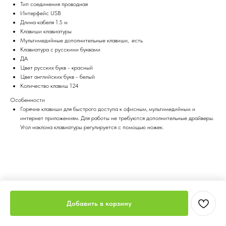
Тип соединения проводная
Интерфейс USB
Длина кабеля 1.5 м
Клавиши клавиатуры
Мультимедийные дополнительные клавиши, есть
Клавиатура с русскими буквами
ДА
Цвет русских букв - красный
Цвет английских букв - белый
Количество клавиш 124
Особенности
Горячие клавиши для быстрого доступа к офисным, мультимедийным и
интернет приложениям. Для работы не требуются дополнительные драйверы.
Угол наклона клавиатуры регулируется с помощью ножек.
Добавить в корзину