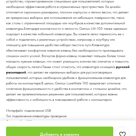
устройство, спроектированное специально для пользователей, которым
необходима эффективная работа в ограниченных пространствах. Ее дизайн
отличается скромными размерами, плоским корпусом и легким весом, что делает
ее прекрасным выбором для использования на небольших поверхностях, таких
как столы с ограниченной площадью или ноутбуков в качестве дополнительной
клавиатуры.Благодаря компактности и легкости, Genius LM-100 также идеально
подходит в качестве мобильной клавиатуры. Вы можете легко переносить ее с
собой и подключать к различным устройствам, например, к ноутбуку или
планшету, для повышения удобства набора текста в пути.Клавиатура
обеспечивает комфортное нажатие клавиш без необходимости прикладывать
слишком много усилий. Вогнутая форма клавиш позволяет пальцам более точно
находить нужные клавиши, что может уменьшить количество опечаток и повысить
общую скорость печати.Также стоит отметить, что клавиатура оснащена
русской
раскладкой
, что делает ее идеальным выбором для русскоговорящих
пользователей, которым необходима удобная и функциональная клавиатура для
работы на компьютере.В целом, Genius LuxeMate 100 предлагает отличное
сочетание функциональности и удобства в компактном и стильном дизайне, что
делает ее привлекательным решением для пользователей, которым важны
эффективность и мобильность в повседневной работе с компьютером.
Интерфейс подключения USB
Тип подключения клавиатуры проводное
Длина кабеля150 см
Тип клавиатуры мембранная
Добавить в корзину