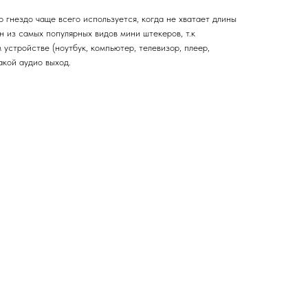
 гнездо чаще всего используется, когда не хватает длины
н из самых популярных видов мини штекеров, т.к
устройстве (ноутбук, компьютер, телевизор, плеер,
акой аудио выход.