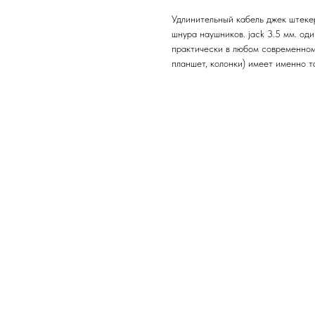
Удлинительный кабель джек штекер
шнура наушников. jack 3.5 мм. оди
практически в любом современном 
планшет, колонки) имеет именно т