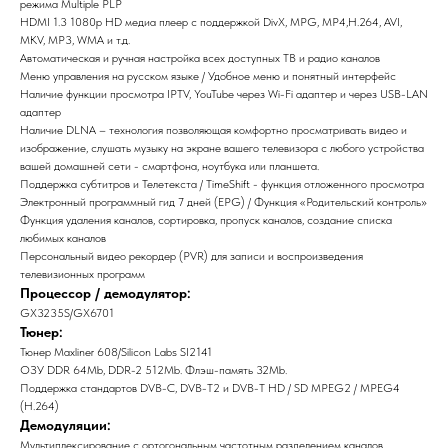
режима Multiple PLP
HDMI 1.3 1080p HD медиа плеер с поддержкой DivX, MPG, MP4,H.264, AVI,
MKV, MP3, WMA и т.д.
Автоматическая и ручная настройка всех доступных ТВ и радио каналов
Меню управления на русском языке / Удобное меню и понятный интерфейс
Наличие функции просмотра IPTV, YouTube через Wi-Fi адаптер и через USB-LAN
адаптер
Наличие DLNA – технология позволяющая комфортно просматривать видео и
изображение, слушать музыку на экране вашего телевизора с любого устройства
вашей домашней сети - смартфона, ноутбука или планшета.
Поддержка субтитров и Телетекста / TimeShift - функция отложенного просмотра
Электронный программный гид 7 дней (EPG) / Функция «Родительский контроль»
Функция удаления каналов, сортировка, пропуск каналов, создание списка
любимых каналов
Персональный видео рекордер (PVR) для записи и воспроизведения
телевизионных программ
Процессор / демодулятор:
GX3235S/GX6701
Тюнер:
Тюнер Maxliner 608/Silicon Labs SI2141
ОЗУ DDR 64Mb, DDR-2 512Mb. Флэш-память 32Mb.
Поддержка стандартов DVB-C, DVB-T2 и DVB-T HD / SD MPEG2 / MPEG4
(H.264)
Демодуляции:
Мультиплексирование с ортогональным частотным разделением каналов