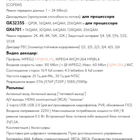
(COFDM)
Режим передачи данных: 1 ~ 24 Мбит/с
для процессора
Демодуляции (пропускная способность потока):
GX3235S
для процессора
- QPSK, 16QAM, 64QAM, 256QAM и
GX6701 -
16QAM, 32QAM, 64QAM, 128QAM, 256QAM.
Режим передачи: 2K, 4K, 8K, 16K, 32K / Защитный интервал 1/4, 1/8, 1/16, 1/32,
1/128
Декодер FEC (помехоустойчивое кодирование) 1/2, 3/5, 2/3, 3/4, 4/5, 5/6
Видео декодер:
Профиль: MPEG2
MP@ML.HL
, MPEG4 AVC/H.264 HP@L4
Входная скорость: макс. 80 Мбит / с @ MPEG2, Макс. 60 Мбит /
s@H.264
/ AVC
Соотношение сторон 16:9 full screen, 4:3 letterbox & full screen
Частота кадров: 25 Гц для PAL, 30 Гц для NTSC
Разрешение видео 576i /576P /720P / 1080i /1080р
Разъемы:
Антенный вход, Антенный выход (“петлевой выход”)
A/V выходы: HDMI, композитный (RCA)-”тюльпан”
2 порта USB: USB 2.0 (для воспроизведения медиафайлов, PVR, обновления ПО)
Входное напряжение: 220V / Максимальное потребление мощности 6W / В
режиме ожидания 0.5 Вт. Встроенный блок питания либо внешний блок питания
5V/1,5A.
Комплектация / Аксессуары:
Приставка для цифрового телевидения, Пульт дистанционного управления,
Батарейки ААА, Кабель соединительный 3RCA-3RCA, Руководство пользователя,