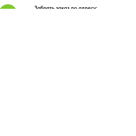
Забрать заказ по адресу:
Волосово, рыночная площадь, пр-
кт Вингиссара, д.24а (напротив
магазина "Элвика")
Заказ можно оплатить в магазине при
получении. Принимаем наличный и
безналичный расчет (картами банков)