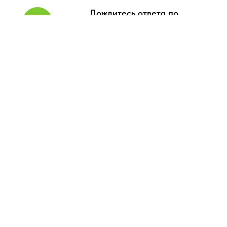
Дождитесь ответа по
электронной почте
Вам придет письмо о готовности забрать
заказ. Заказ хранится 3 дня.
ПОДБОРКА ТОВАРОВ ПО
НИЗКИМ
ЦЕНАМ!
ВЫ
ГОДНО!